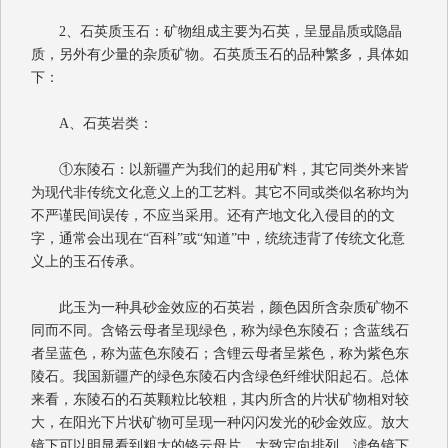
2
、石英质玉石：矿物组成主要为石英，呈显晶质或隐晶
质，另外有少量的杂质矿物。石英质玉石的品种繁多，具体如
下：
A
、石英岩类：
①东陵石：以新疆产为我们的起用矿料，其它同类外来皆
为现代非传统文化意义上的工艺料。其它不同或类似名称均为
不严谨民间误传，不应当采用。还有产地文化入侵目的的文
字，通常会出现在“百科”或“知道”中，统统违背了传统文化意
义上的玉石传承。
此玉为一种具砂金效应的石英岩，颜色因所含杂质矿物不
同而不同。含铬云母者呈现绿色，称为绿色东陵石；含蓝线石
者呈蓝色，称为蓝色东陵石；含锂云母者呈紫色，称为紫色东
陵石。我国新疆产的绿色东陵石内含绿色纤维状阳起石。总体
来看，东陵石的石英颗粒比较粗，其内所含的片状矿物相对较
大，在阳光下片状矿物可呈现一种闪闪发光的砂金效应。放大
镜下可以明显看到粗大的铬云母片，大致定向排列，滤色镜下