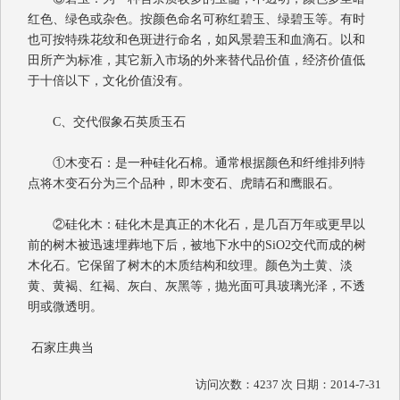
红色、绿色或杂色。按颜色命名可称红碧玉、绿碧玉等。有时
也可按特殊花纹和色斑进行命名，如风景碧玉和血滴石。以和
田所产为标准，其它新入市场的外来替代品价值，经济价值低
于十倍以下，文化价值没有。
C
、交代假象石英质玉石
①木变石：是一种硅化石棉。通常根据颜色和纤维排列特
点将木变石分为三个品种，即木变石、虎睛石和鹰眼石。
②硅化木：硅化木是真正的木化石，是几百万年或更早以
前的树木被迅速埋葬地下后，被地下水中的
SiO2
交代而成的树
木化石。它保留了树木的木质结构和纹理。颜色为土黄、淡
黄、黄褐、红褐、灰白、灰黑等，抛光面可具玻璃光泽，不透
明或微透明。
石家庄典当
访问次数：4237 次 日期：2014-7-31