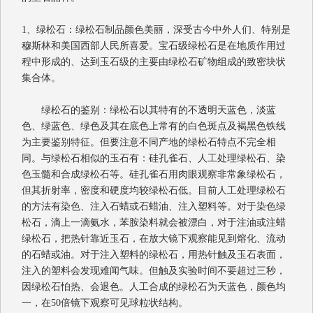
1
、绿松石：绿松石制品颜色美丽，深受古今中外人们、特别是
穆斯林和美国西部人民所喜爱。宝石级绿松石是在地质作用过
程中形成的、达到玉石级的主要由绿松石矿物组成的致密块状
集合体。
绿松石的鉴别：绿松石以其特有的不透明天蓝色，淡蓝
色、绿蓝色、绿色及其在底色上常有的白色斑点及褐黑色铁线
为主要鉴别特征。但要注意不同产地的绿松石特点不完全相
同。与绿松石相似的玉石有：硅孔雀石、人工处理绿松石、染
色玉髓和合成绿松石等。硅孔雀石用肉眼观察非常象绿松石，
但其折射率，密度和硬度均较绿松石低。目前人工处理绿松石
的方法有染色、注入石蜡或石蜡油、注入塑料等。对于染色绿
松石，滴上一滴氨水，苯胺染料就会被漂白，对于注油或注蜡
绿松石，把热针靠近玉石，在放大镜下观察能见到熔化、流动
的石蜡或油。对于注入塑料的绿松石，用热针触及玉石表面，
注入的塑料会发现难闻气味。但触及实验时间不要超过三秒，
因绿松石怕热、会退色。人工合成的绿松石为天蓝色，颜色均
一，在
50
倍镜下观察可见球粒状结构。