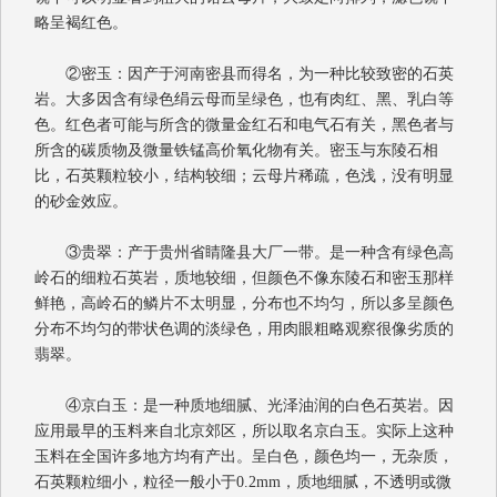
略呈褐红色。
②密玉：因产于河南密县而得名，为一种比较致密的石英
岩。大多因含有绿色绢云母而呈绿色，也有肉红、黑、乳白等
色。红色者可能与所含的微量金红石和电气石有关，黑色者与
所含的碳质物及微量铁锰高价氧化物有关。密玉与东陵石相
比，石英颗粒较小，结构较细；云母片稀疏，色浅，没有明显
的砂金效应。
③贵翠：产于贵州省睛隆县大厂一带。是一种含有绿色高
岭石的细粒石英岩，质地较细，但颜色不像东陵石和密玉那样
鲜艳，高岭石的鳞片不太明显，分布也不均匀，所以多呈颜色
分布不均匀的带状色调的淡绿色，用肉眼粗略观察很像劣质的
翡翠。
④京白玉：是一种质地细腻、光泽油润的白色石英岩。因
应用最早的玉料来自北京郊区，所以取名京白玉。实际上这种
玉料在全国许多地方均有产出。呈白色，颜色均一，无杂质，
石英颗粒细小，粒径一般小于
0.2mm
，质地细腻，不透明或微