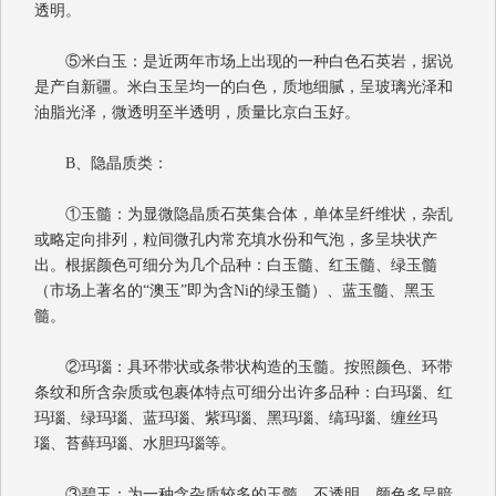
透明。
⑤米白玉：是近两年市场上出现的一种白色石英岩，据说
是产自新疆。米白玉呈均一的白色，质地细腻，呈玻璃光泽和
油脂光泽，微透明至半透明，质量比京白玉好。
B
、隐晶质类：
①玉髓：为显微隐晶质石英集合体，单体呈纤维状，杂乱
或略定向排列，粒间微孔内常充填水份和气泡，多呈块状产
出。根据颜色可细分为几个品种：白玉髓、红玉髓、绿玉髓
（市场上著名的“澳玉”即为含
Ni
的绿玉髓）、蓝玉髓、黑玉
髓。
②玛瑙：具环带状或条带状构造的玉髓。按照颜色、环带
条纹和所含杂质或包裹体特点可细分出许多品种：白玛瑙、红
玛瑙、绿玛瑙、蓝玛瑙、紫玛瑙、黑玛瑙、缟玛瑙、缠丝玛
瑙、苔藓玛瑙、水胆玛瑙等。
③碧玉：为一种含杂质较多的玉髓，不透明，颜色多呈暗