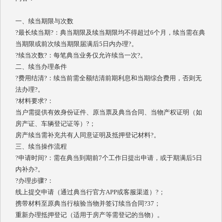
一、续当期限与次数
?最长续当期?：典当期限及续当期限均不得超过6个月，续当需在典
当期限或前次续当期限届满后5日内办理?。
?续当次数?：每笔典当业务仅允许续当一次?。
二、续当办理条件
?费用结清?：续当前需全额结清前期利息和当期综合费用，否则无
法办理?。
?材料要求?：
当户需提供有效身份证件、原当票及典当合同、当物产权证明（如
房产证、车辆登记证等）?；
房产续当需补充共有人同意证明及抵押登记材料?。
三、续当操作流程
?申请时间?：需在典当到期前7个工作日提出申请，或于期满后5日
内补办?。
?办理步骤?：
线上提交申请（通过典当行官方APP或客服渠道）?；
携带材料至原典当行核验当物并签订续当合同?37；
重新办理抵押登记（适用于房产等需登记的当物）。